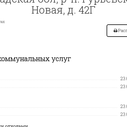
Новая, д. 42Г
гах
Рас
 коммунальных услуг
23.
23.
23.
23.
и отходами