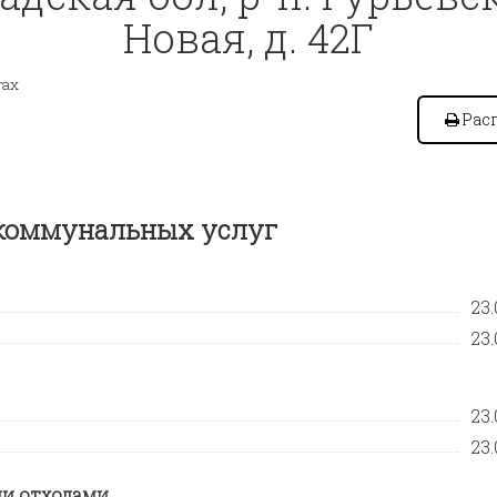
Новая, д. 42Г
гах
Рас
 коммунальных услуг
23.
23.
23.
23.
и отходами