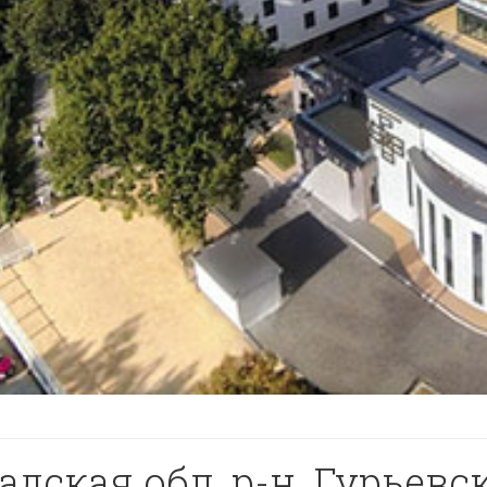
дская обл, р-н. Гурьевски