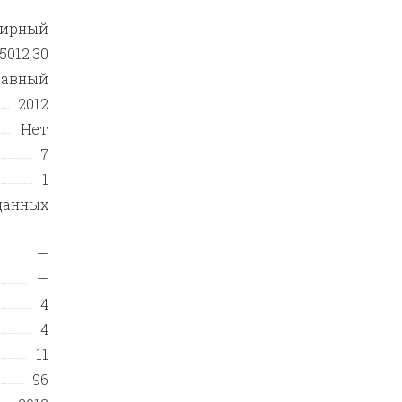
тирный
5012,30
равный
2012
Нет
7
1
данных
—
—
4
4
11
96