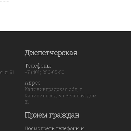
—
Диспетчерская
Телефоны
 д. 81
+7 (401) 256-05-50
Адрес
Калининградская обл, г
Калининград, ул Зеленая, дом
81
Прием граждан
Посмотреть телефоны и