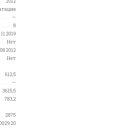
2012
атация
—
8
.11.2019
Нет
.08.2012
Нет
612,5
—
3615,5
783,2
2875
0029:20