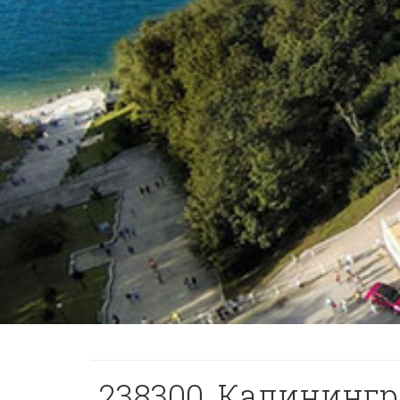
238300, Калинингра