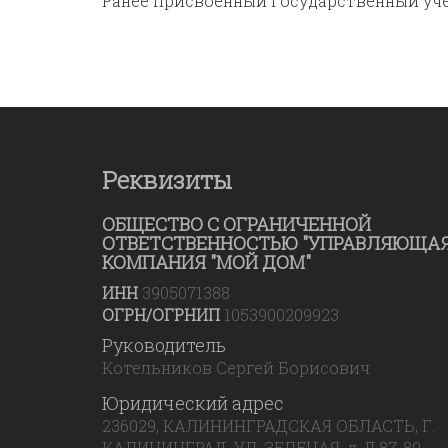
Ранее присвоенный государственный уч
Реквизиты
ОБЩЕСТВО С ОГРАНИЧЕННОЙ
ОТВЕТСТВЕННОСТЬЮ "УПРАВЛЯЮЩА
КОМПАНИЯ "МОЙ ДОМ"
ИНН
3905071388
ОГРН/ОГРНИП
1053900209923
Руководитель
Котельников Сергей Борисович
Юридический адрес
236029, КАЛИНИНГРАДСКАЯ ОБЛАСТЬ, Г.
КАЛИНИНГРАД, УЛ. ЗЕЛЕНАЯ, д. Д.87-89