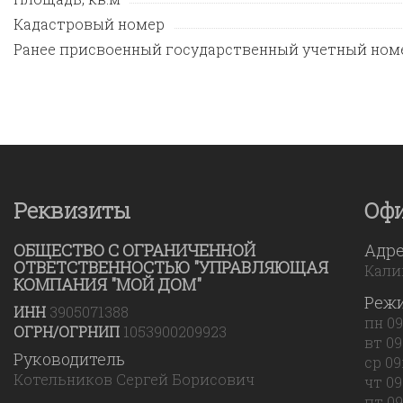
Кадастровый номер
Ранее присвоенный государственный учетный ном
Реквизиты
Оф
ОБЩЕСТВО С ОГРАНИЧЕННОЙ
Адр
ОТВЕТСТВЕННОСТЬЮ "УПРАВЛЯЮЩАЯ
Калин
КОМПАНИЯ "МОЙ ДОМ"
Реж
ИНН
3905071388
пн 09
ОГРН/ОГРНИП
1053900209923
вт 09
Руководитель
ср 09
Котельников Сергей Борисович
чт 09
пт 09