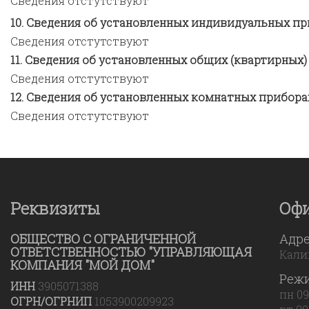
Сведения отстутствуют
Сведения об установленных индивидуальных пр
Сведения отстутствуют
Сведения об установленных общих (квартирных)
Сведения отстутствуют
Сведения об установленных комнатных прибора
Сведения отстутствуют
Реквизиты
Оф
ОБЩЕСТВО С ОГРАНИЧЕННОЙ
Адр
ОТВЕТСТВЕННОСТЬЮ "УПРАВЛЯЮЩАЯ
Калин
КОМПАНИЯ "МОЙ ДОМ"
Реж
ИНН
3905071388
пн 09
ОГРН/ОГРНИП
1053900209923