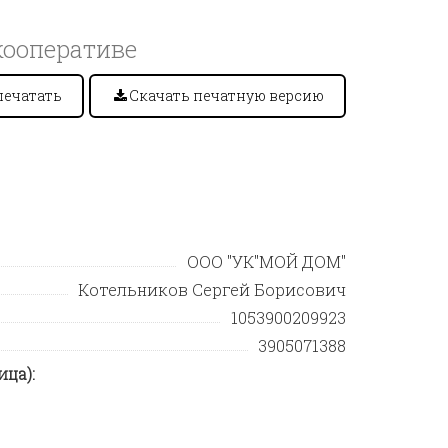
кооперативе
печатать
Скачать печатную версию
ООО "УК"МОЙ ДОМ"
Котельников Сергей Борисович
1053900209923
3905071388
ца):