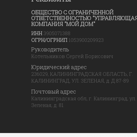
ОБЩЕСТВО С ОГРАНИЧЕННОЙ
ОТВЕТСТВЕННОСТЬЮ "УПРАВЛЯЮЩА
КОМПАНИЯ "МОЙ ДОМ"
ИНН
3905071388
ОГРН/ОГРНИП
1053900209923
Руководитель
Котельников Сергей Борисович
Юридический адрес
236029, КАЛИНИНГРАДСКАЯ ОБЛАСТЬ, Г.
КАЛИНИНГРАД, УЛ. ЗЕЛЕНАЯ, д. Д.87-89
Почтовый адрес
Калининградская обл, г. Калининград, ул.
Зеленая, д. 81
Сайт управляющей комп