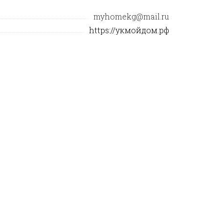
myhomekg@mail.ru
https://укмойдом.рф