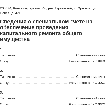
238324, Калининградская обл, р-н. Гурьевский, п. Орловка, ул.
Новая, д. 42Г
Сведения о специальном счёте на
обеспечение проведения
капитального ремонта общего
имущества
Тип счета
Специальный счет
Статус
Размещено в ГИС ЖКХ
Тип счета
Специальный счет
Статус
Размещено в ГИС ЖКХ
Тип счета
Специальный счет
Статус
Размещено в ГИС ЖКХ