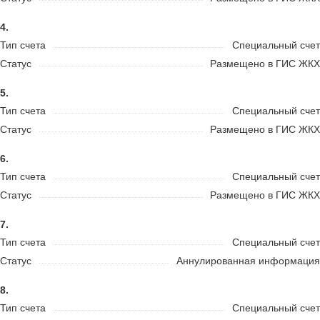
Тип счета
Специальный счет
Статус
Размещено в ГИС ЖКХ
Тип счета
Специальный счет
Статус
Размещено в ГИС ЖКХ
Тип счета
Специальный счет
Статус
Размещено в ГИС ЖКХ
Тип счета
Специальный счет
Статус
Аннулированная информация
Тип счета
Специальный счет