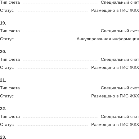
Тип счета
Специальный счет
Статус
Размещено в ГИС ЖКХ
Тип счета
Специальный счет
Статус
Аннулированная информация
Тип счета
Специальный счет
Статус
Размещено в ГИС ЖКХ
Тип счета
Специальный счет
Статус
Размещено в ГИС ЖКХ
Тип счета
Специальный счет
Статус
Размещено в ГИС ЖКХ